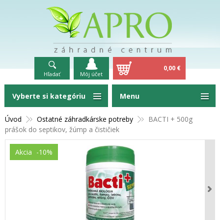
0,00 €
Hľadať
Môj účet
Vyberte si kategóriu
Menu
Úvod
Ostatné záhradkárske potreby
BACTI + 500g
prášok do septikov, žúmp a čističiek
Akcia
-10%