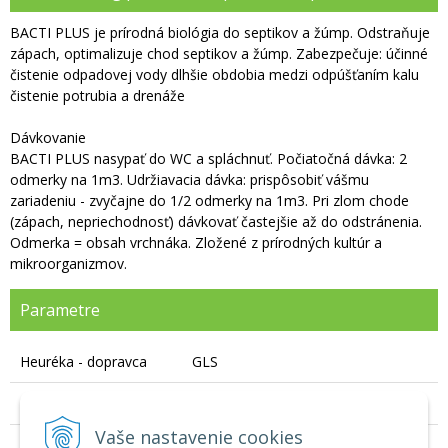
BACTI PLUS je prírodná biológia do septikov a žúmp. Odstraňuje
zápach, optimalizuje chod septikov a žúmp. Zabezpečuje: účinné
čistenie odpadovej vody dlhšie obdobia medzi odpúšťaním kalu
čistenie potrubia a drenáže
Dávkovanie
BACTI PLUS nasypať do WC a spláchnuť. Počiatočná dávka: 2
odmerky na 1m3. Udržiavacia dávka: prispôsobiť vášmu
zariadeniu - zvyčajne do 1/2 odmerky na 1m3. Pri zlom chode
(zápach, nepriechodnosť) dávkovať častejšie až do odstránenia.
Odmerka = obsah vrchnáka. Zložené z prírodných kultúr a
mikroorganizmov.
Parametre
Heuréka - dopravca
GLS
Hmotnosť
0,5 kg
Vaše nastavenie cookies