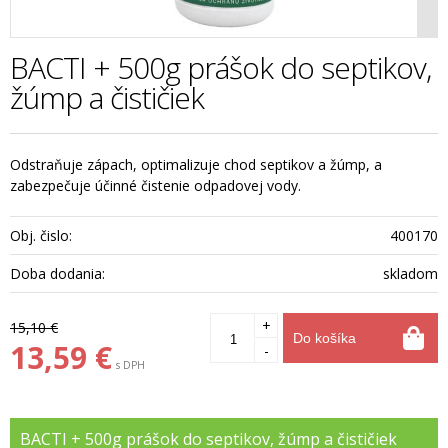
BACTI + 500g prášok do septikov,
žúmp a čističiek
Odstraňuje zápach, optimalizuje chod septikov a žúmp, a
zabezpečuje účinné čistenie odpadovej vody.
Obj. čislo:
400170
Doba dodania:
skladom
+
15,10 €
Do košíka
13,59 €
-
s DPH
BACTI + 500g prášok do septikov, žúmp a čističiek