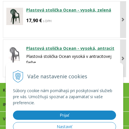
Plastová stolička Ocean - vysoká, zelená
17,90 €
s DPH
Plastová stolička Ocean - vysoká, antracit
Plastová stolička Ocean vysoká v antracitovej
farbe.
17,90 €
s DPH
Vaše nastavenie cookies
KONTAKT
Súbory cookie nám pomáhajú pri poskytovaní služieb
pre vás. Umožňujú spoznať a zapamätať si vaše
preferencie.
INFOLINKA
Prijať
VŠETKO O NÁKUPE
Nastaviť