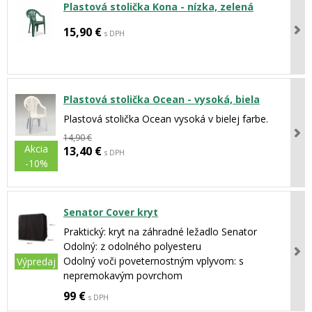
Plastová stolička Kona - nízka, zelená
15,90 €
s DPH
Plastová stolička Ocean - vysoká, biela
Plastová stolička Ocean vysoká v bielej farbe.
14,90 €
Akcia
13,40 €
s DPH
-10%
Senator Cover kryt
Praktický: kryt na záhradné ležadlo Senator
Odolný: z odolného polyesteru
Odolný voči poveternostným vplyvom: s
Výpredaj
nepremokavým povrchom
99 €
s DPH