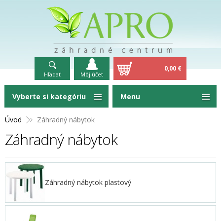
0,00 €
Hľadať
Môj účet
Vyberte si kategóriu
Menu
Úvod
Záhradný nábytok
Záhradný nábytok
Záhradný nábytok plastový