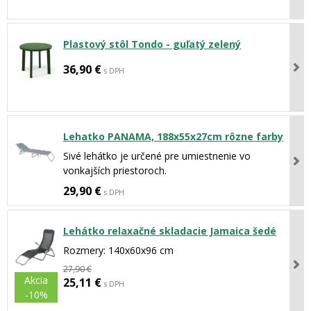
Plastový stôl Tondo - guľatý zelený
36,90 €
s DPH
Lehatko PANAMA, 188x55x27cm rôzne farby
Sivé lehátko je určené pre umiestnenie vo
vonkajších priestoroch.
29,90 €
s DPH
Lehátko relaxačné skladacie Jamaica šedé
Rozmery: 140x60x96 cm
27,90 €
Akcia
25,11 €
s DPH
-10%