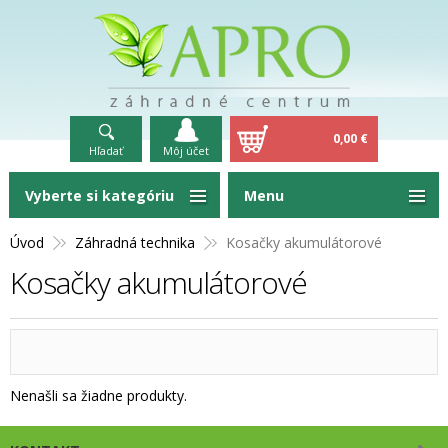
0,00 €
Hľadať
Môj účet
Vyberte si kategóriu
Menu
Úvod
Záhradná technika
Kosačky akumulátorové
Kosačky akumulátorové
Nenašli sa žiadne produkty.