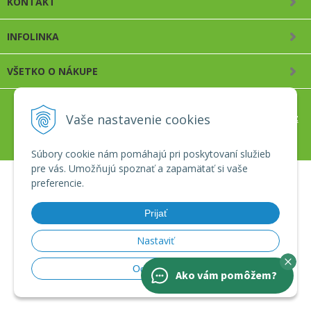
KONTAKT
INFOLINKA
VŠETKO O NÁKUPE
Vaše nastavenie cookies
© 2026 Apro záhradné centrum s.r.o. •
tvorba eshopu cez
UNIobchod
,
webhosting
spoločnosti
WEBYGROUP
Súbory cookie nám pomáhajú pri poskytovaní služieb
pre vás. Umožňujú spoznať a zapamätať si vaše
preferencie.
Prijať
Nastaviť
Odmietnuť
Ako vám pomôžem?