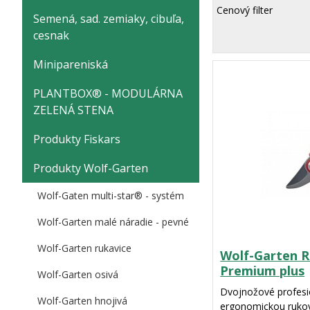
Cenový filter
Semená, sad. zemiaky, cibuľa,
cesnak
Minipareniská
PLANTBOX® - MODULÁRNA
ZELENÁ STENA
Produkty Fiskars
Produkty Wolf-Garten
Wolf-Gaten multi-star® - systém
Wolf-Garten malé náradie - pevné
Wolf-Garten rukavice
Wolf-Garten R
Premium plus
Wolf-Garten osivá
Dvojnožové profesi
Wolf-Garten hnojivá
ergonomickou rukov