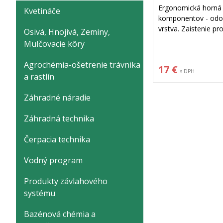
Ergonomická horná 
Kvetináče
komponentov - odo
vrstva. Zaistenie pr
Osivá, Hnojivá, Zeminy,
priebehu strihania. P
Mulčovacie kôry
Prvé nožnice s opor
ošetrený neprilnavý
Agrochémia-ošetrenie trávnika
17 €
hrúbky 18 mm
s DPH
a rastlín
Záhradné náradie
Záhradná technika
Čerpacia technika
Vodný program
Produkty závlahového
systému
Bazénová chémia a