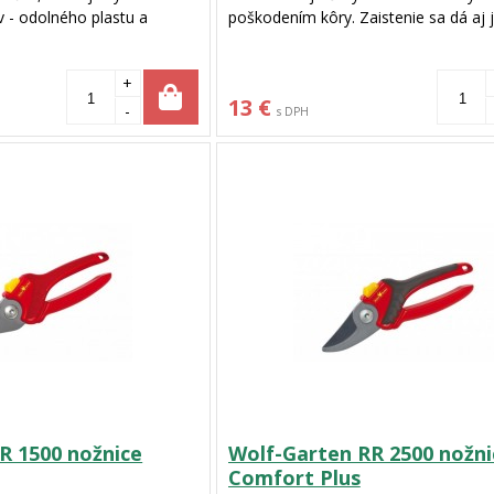
- odolného plastu a
poškodením kôry. Zaistenie sa dá aj
vy. Precízne brúsené ostria
rukou. Čepele sú s nepriľanavým pov
ľnavou vrstvou. Nožnice sú
Konštrukcia nožníc je galvanizovaná.
+
stnou poistkou a umožňujú
13 €
2 mm. Nožnice sú ideálne
-
s DPH
ruku.
R 1500 nožnice
Wolf-Garten RR 2500 nožni
Comfort Plus