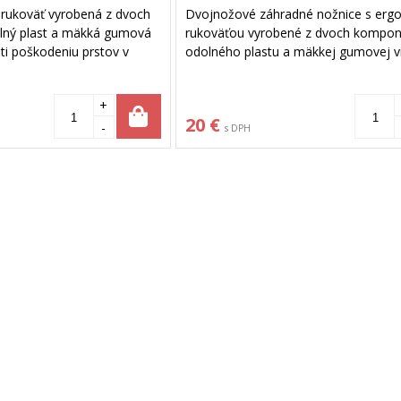
rukoväť vyrobená z dvoch
Dvojnožové záhradné nožnice s erg
lný plast a mäkká gumová
rukoväťou vyrobené z dvoch kompon
oti poškodeniu prstov v
odolného plastu a mäkkej gumovej vr
ružina ukrytá v tele nožníc.
Tento materiál uľahčuje prácu a zais
ou pre palec ruky. Špeciálne
ochranu prstov počas strihania. Nožn
+
 povrch. Režú konaré do
vybavené bezpečnostnou poistkou 
20 €
strih do priemeru 25 mm.
-
s DPH