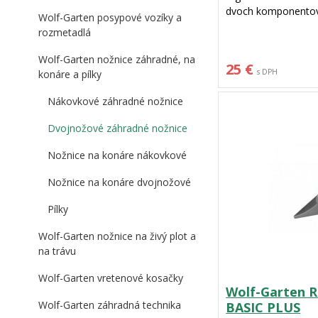
dvoch komponentov 
Wolf-Garten posypové vozíky a
mäkkej gumovej vrst
rozmetadlá
sú potiahnuté nepri
vybavené bezpečno
Wolf-Garten nožnice záhradné, na
25 €
strih do priemeru 2
s DPH
konáre a pílky
pre strednú a veľkú 
Nákovkové záhradné nožnice
Dvojnožové záhradné nožnice
Nožnice na konáre nákovkové
Nožnice na konáre dvojnožové
Pílky
Wolf-Garten nožnice na živý plot a
na trávu
Wolf-Garten vretenové kosačky
Wolf-Garten R
Wolf-Garten záhradná technika
BASIC PLUS