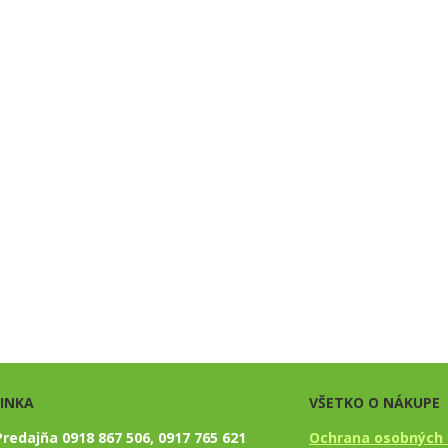
LINKA
VŠETKO O NÁKUPE
Predajňa 0918 867 506, 0917 765 621
Ochrana osobných 