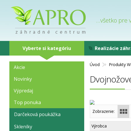
...všetko pre
Vyberte si kategóriu
Realizácie záh
Úvod
Produkty W
Akcie
Dvojnožov
Novinky
Výpredaj
Top ponuka
Zobrazenie:
Darčeková poukážka
Výrobca
Skleníky