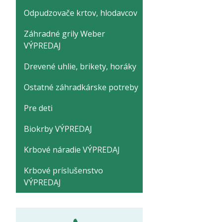
Odpudzovače krtov, hlodavcov
Záhradné grily Weber
VÝPREDAJ
Drevené uhlie, brikety, horáky
Ostatné záhradkárske potreby
Pre deti
Biokrby VÝPREDAJ
Krbové náradie VÝPREDAJ
Krbové príslušenstvo
VÝPREDAJ