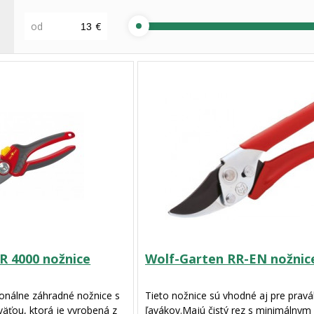
od
€
R 4000 nožnice
Wolf-Garten RR-EN nožnic
onálne záhradné nožnice s
Tieto nožnice sú vhodné aj pre pravá
äťou, ktorá je vyrobená z
ľavákov.Majú čistý rez s minimálnym