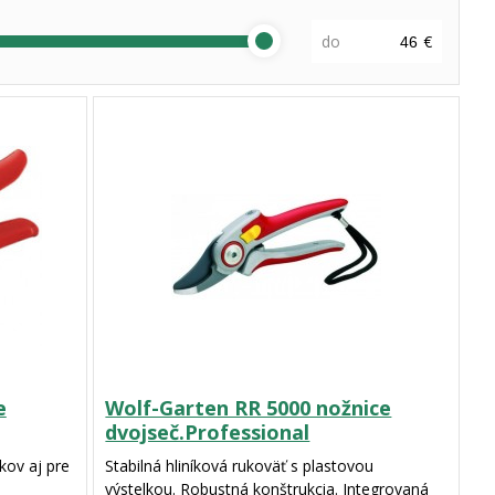
do
€
e
Wolf-Garten RR 5000 nožnice
dvojseč.Professional
kov aj pre
Stabilná hliníková rukoväť s plastovou
výstelkou. Robustná konštrukcia. Integrovaná