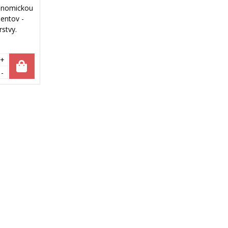
onomickou
entov -
stvy.
ťuje
ice sú
+
a umožňujú
-