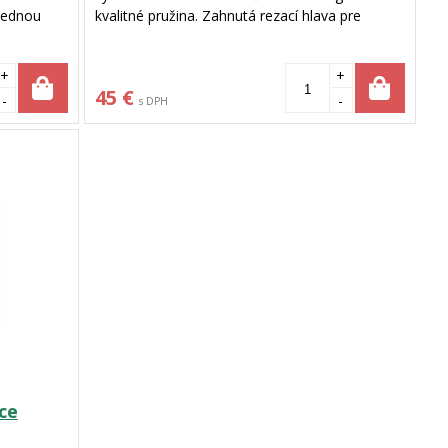
 jednou
kvalitné pružina. Zahnutá rezací hlava pre
rchom.
komfortnú prácu. Vymeniteľné brity.
+
+
45 €
-
-
s DPH
ce