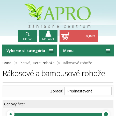
0,00 €
Hľadať
Môj účet
Vyberte si kategóriu
Menu
Úvod
Pletivá, siete, rohože
Rákosové rohože
Rákosové a bambusové rohože
Zoradiť:
Prednastavené
Cenový filter