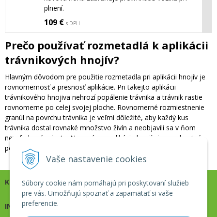
plnení.
109 €
s DPH
Prečo používať rozmetadlá k aplikácii
trávnikových hnojív?
Hlavným dôvodom pre použitie rozmetadla pri aplikácii hnojív je
rovnomernosť a presnosť aplikácie. Pri takejto aplikácii
trávnikového hnojiva nehrozí popálenie trávnika a trávnik rastie
rovnomerne po celej svojej ploche. Rovnomerné rozmiestnenie
granúl na povrchu trávnika je veľmi dôležité, aby každý kus
trávnika dostal rovnaké množstvo živín a neobjavili sa v ňom
nevyfarbené miesta. Na správnu aplikáciu hnojív je nevyhnutné
požiť správne rozmetadlo a správny postup aplikácie.
Vaše nastavenie cookies
KONTAKT
Súbory cookie nám pomáhajú pri poskytovaní služieb
pre vás. Umožňujú spoznať a zapamätať si vaše
preferencie.
INFOLINKA