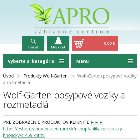
0,00 €
Hľadať
Môj účet
Vyberte si kategóriu
Menu
Úvod
Produkty Wolf-Garten
Wolf-Garten posypové vozíky
a rozmetadlá
Wolf-Garten posypové vozíky a
rozmetadlá
PRE ZOBRAZENIE PRODUKTOV KLIKNITE
►►
►
https://eshop.zahradne-centrum.sk/eshop/aplikacne-voziky-
hnojicky/c-459.xhtml