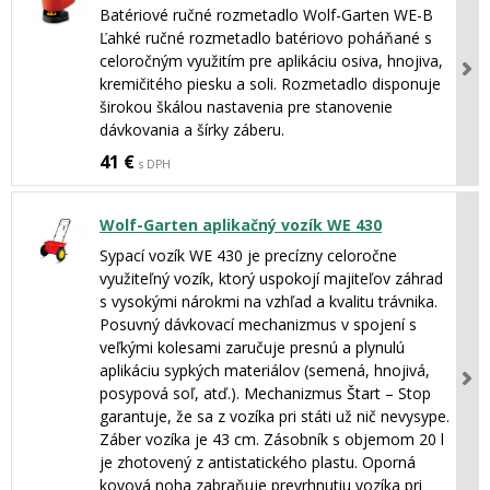
Batériové ručné rozmetadlo Wolf-Garten WE-B
Ľahké ručné rozmetadlo batériovo poháňané s
celoročným využitím pre aplikáciu osiva, hnojiva,
kremičitého piesku a soli. Rozmetadlo disponuje
širokou škálou nastavenia pre stanovenie
dávkovania a šírky záberu.
41 €
s DPH
Wolf-Garten aplikačný vozík WE 430
Sypací vozík WE 430 je precízny celoročne
využiteľný vozík, ktorý uspokojí majiteľov záhrad
s vysokými nárokmi na vzhľad a kvalitu trávnika.
Posuvný dávkovací mechanizmus v spojení s
veľkými kolesami zaručuje presnú a plynulú
aplikáciu sypkých materiálov (semená, hnojivá,
posypová soľ, atď.). Mechanizmus Štart – Stop
garantuje, že sa z vozíka pri státi už nič nevysype.
Záber vozíka je 43 cm. Zásobník s objemom 20 l
je zhotovený z antistatického plastu. Oporná
kovová noha zabraňuje prevrhnutiu vozíka pri