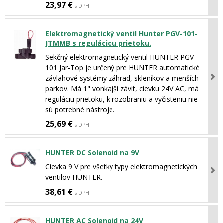
23,97 €
s DPH
Elektromagnetický ventil Hunter PGV-101-
JTMMB s reguláciou prietoku.
Sekčný elektromagnetický ventil HUNTER PGV-
101 Jar-Top je určený pre HUNTER automatické
závlahové systémy záhrad, skleníkov a menších
parkov. Má 1" vonkajší závit, cievku 24V AC, má
reguláciu prietoku, k rozobraniu a vyčisteniu nie
sú potrebné nástroje.
25,69 €
s DPH
HUNTER DC Solenoid na 9V
Cievka 9 V pre všetky typy elektromagnetických
ventilov HUNTER.
38,61 €
s DPH
HUNTER AC Solenoid na 24V