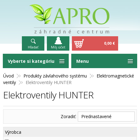
0,00 €
Hľadať
Môj účet
Vyberte si kategóriu
Menu
Úvod
Produkty závlahového systému
Elektromagnetické
ventily
Elektroventily HUNTER
Elektroventily HUNTER
Zoradiť:
Prednastavené
Výrobca