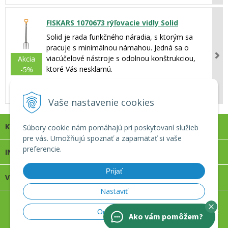
FISKARS 1070673 rýľovacie vidly Solid
Solid je rada funkčného náradia, s ktorým sa
pracuje s minimálnou námahou. Jedná sa o
viacúčelové nástroje s odolnou konštrukciou,
Akcia
ktoré Vás nesklamú.
-5%
31,80 €
30,20 €
s DPH
Vaše nastavenie cookies
KONTAKT
Súbory cookie nám pomáhajú pri poskytovaní služieb
pre vás. Umožňujú spoznať a zapamätať si vaše
preferencie.
INFOLINKA
Prijať
VŠETKO O NÁKUPE
Nastaviť
© 2026 Apro záhradné centrum s.r.o. •
tvorba eshopu cez
Odmietnuť
Ako vám pomôžem?
UNIobchod
,
webhosting
spoločnosti
WEBYGROUP