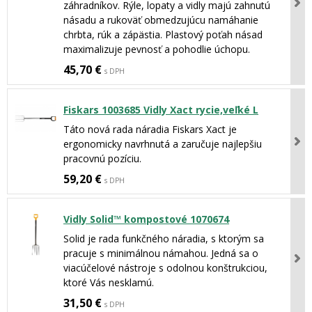
záhradníkov. Rýle, lopaty a vidly majú zahnutú
násadu a rukoväť obmedzujúcu namáhanie
chrbta, rúk a zápästia. Plastový poťah násad
maximalizuje pevnosť a pohodlie úchopu.
45,70 €
s DPH
Fiskars 1003685 Vidly Xact rycie,veľké L
Táto nová rada náradia Fiskars Xact je
ergonomicky navrhnutá a zaručuje najlepšiu
pracovnú pozíciu.
59,20 €
s DPH
Vidly Solid™ kompostové 1070674
Solid je rada funkčného náradia, s ktorým sa
pracuje s minimálnou námahou. Jedná sa o
viacúčelové nástroje s odolnou konštrukciou,
ktoré Vás nesklamú.
31,50 €
s DPH