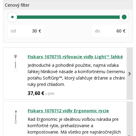
Cenový filter
od
€
do
€
Fiskars 1070715 rýľovacie vidly Light™ ľahké
Jednoduché a pohodlné použitie, najmä vďaka
ľahkej hliníkové násade a komfortnému čiernemu
poťahu SoftGrip™, ktorý uľahčuje držanie a chráni
ruky pred chladom.
37,60 €
s DPH
Fiskars 1070712 vidly Ergonomic rycie
Rad Ergonomic je ideálnou voľbou náradia pre
komfortné rytie, prehadzovanie a
kompostovanie. Má všetko pre najnáročnejších