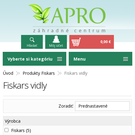
0,00 €
Hľadať
Môj účet
Vyberte si kategóriu
Menu
Úvod
Produkty Fiskars
Fiskars vidly
Fiskars vidly
Zoradiť:
Prednastavené
Výrobca
Fiskars
(5)