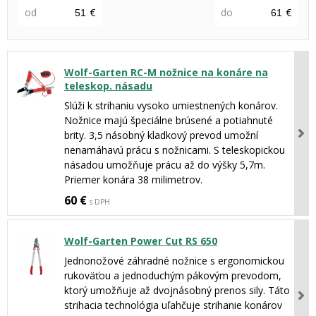
od
€
do
€
Wolf-Garten RC-M nožnice na konáre na
teleskop. násadu
Slúži k strihaniu vysoko umiestnených konárov.
Nožnice majú špeciálne brúsené a potiahnuté
brity. 3,5 násobný kladkový prevod umožní
nenamáhavú prácu s nožnicami. S teleskopickou
násadou umožňuje prácu až do výšky 5,7m.
Priemer konára 38 milimetrov.
60 €
s DPH
Wolf-Garten Power Cut RS 650
Jednonožové záhradné nožnice s ergonomickou
rukoväťou a jednoduchým pákovým prevodom,
ktorý umožňuje až dvojnásobný prenos sily. Táto
strihacia technológia uľahčuje strihanie konárov