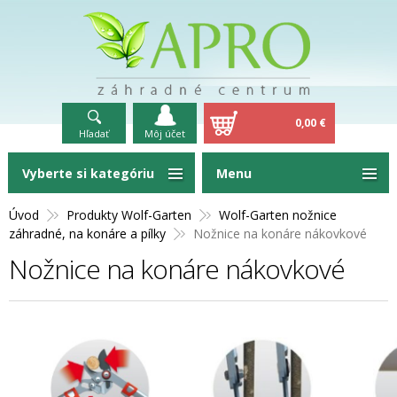
0,00 €
Hľadať
Môj účet
Vyberte si kategóriu
Menu
Úvod
Produkty Wolf-Garten
Wolf-Garten nožnice
záhradné, na konáre a pílky
Nožnice na konáre nákovkové
Nožnice na konáre nákovkové