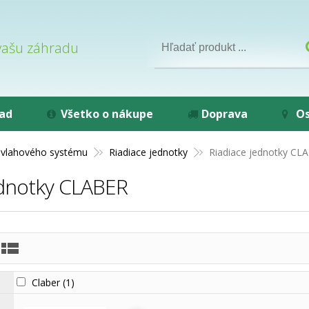
 vašu záhradu
rad
Všetko o nákupe
Doprava
Os
ávlahového systému
Riadiace jednotky
Riadiace jednotky CL
ednotky CLABER
Claber
(1)