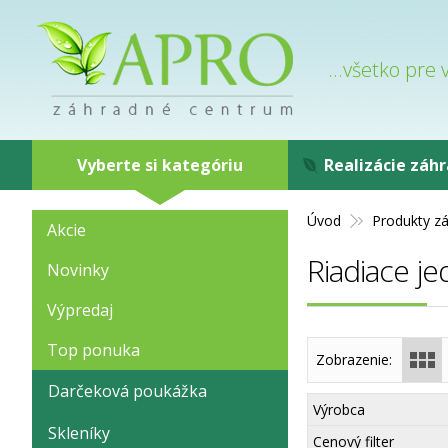
...všetko pre
Vyberte si kategóriu
Realizácie záh
Úvod
Produkty z
Akcie
Riadiace j
Novinky
Výpredaj
Top ponuka
Zobrazenie:
Darčeková poukážka
Výrobca
Skleníky
Cenový filter