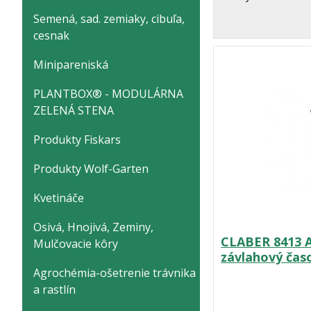
Semená, sad. zemiaky, cibuľa,
cesnak
Minipareniská
PLANTBOX® - MODULÁRNA
ZELENÁ STENA
Produkty Fiskars
Produkty Wolf-Garten
Kvetináče
Osivá, Hnojivá, Zeminy,
CLABER 8413 A
Mulčovacie kôry
závlahový čas
Agrochémia-ošetrenie trávnika
a rastlín