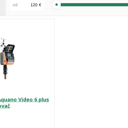
od
€
quano Video 6 plus
ovač