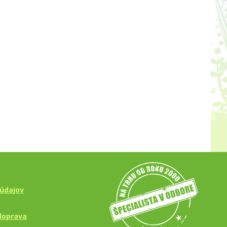
údajov
doprava