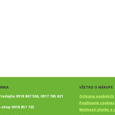
LINKA
VŠETKO O NÁKUPE
Predajňa 0918 867 506, 0917 765 621
Ochrana osobných 
Používanie cookies
-shop 0918 851 725​
Možnosti platby a 