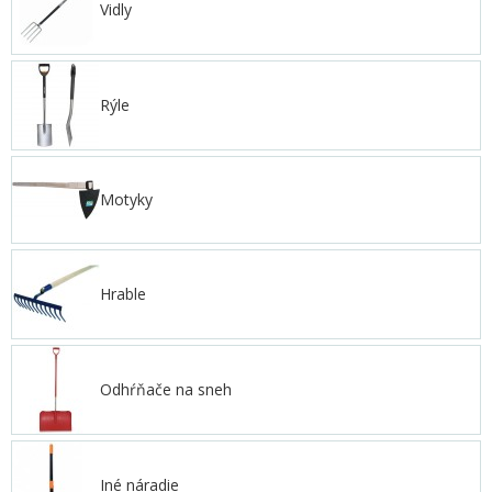
Vidly
Rýle
Motyky
Hrable
Odhŕňače na sneh
Iné náradie