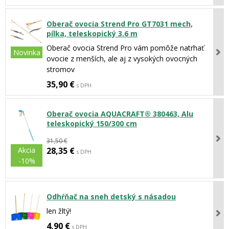
Oberač ovocia Strend Pro GT7031 mech,
pílka, teleskopický 3.6 m
Oberač ovocia Strend Pro vám pomôže natrhať
Novinka
ovocie z menších, ale aj z vysokých ovocných
stromov
35,90 €
s DPH
Oberač ovocia AQUACRAFT® 380463, Alu
teleskopický 150/300 cm
31,50 €
Akcia
28,35 €
s DPH
-10%
Odhŕňač na sneh detský s násadou
len žltý!
4,90 €
s DPH