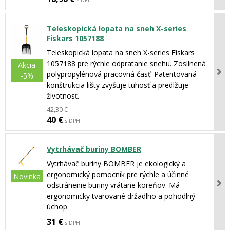
s DPH
Teleskopická lopata na sneh X-series
Fiskars 1057188
Teleskopická lopata na sneh X-series Fiskars
1057188 pre rýchle odpratanie snehu. Zosilnená
Akcia
polypropylénová pracovná časť. Patentovaná
-5%
konštrukcia lišty zvyšuje tuhosť a predlžuje
životnosť.
42,30 €
40 €
s DPH
Vytrhávač buriny BOMBER
Vytrhávač buriny BOMBER je ekologický a
ergonomický pomocník pre rýchle a účinné
Novinka
odstránenie buriny vrátane koreňov. Má
ergonomicky tvarované držadlho a pohodlný
úchop.
31 €
s DPH