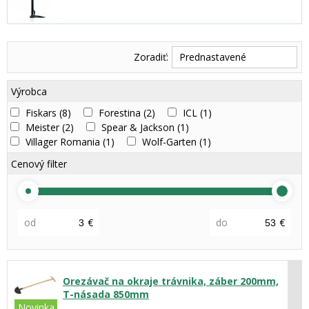
Zoradiť:
Prednastavené
Výrobca
Fiskars
(8)
Forestina
(2)
ICL
(1)
Meister
(2)
Spear & Jackson
(1)
Villager Romania
(1)
Wolf-Garten
(1)
Cenový filter
od
€
do
€
Orezávač na okraje trávnika, záber 200mm,
T-násada 850mm
Novinka