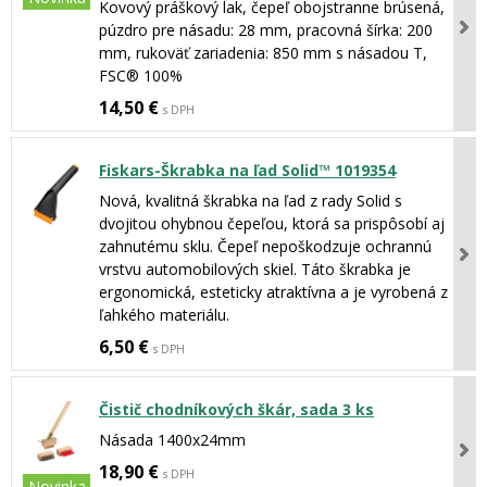
Kovový práškový lak, čepeľ obojstranne brúsená,
púzdro pre násadu: 28 mm, pracovná šírka: 200
mm, rukoväť zariadenia: 850 mm s násadou T,
FSC® 100%
14,50 €
s DPH
Fiskars-Škrabka na ľad Solid™ 1019354
Nová, kvalitná škrabka na ľad z rady Solid s
dvojitou ohybnou čepeľou, ktorá sa prispôsobí aj
zahnutému sklu. Čepeľ nepoškodzuje ochrannú
vrstvu automobilových skiel. Táto škrabka je
ergonomická, esteticky atraktívna a je vyrobená z
ľahkého materiálu.
6,50 €
s DPH
Čistič chodníkových škár, sada 3 ks
Násada 1400x24mm
18,90 €
s DPH
Novinka