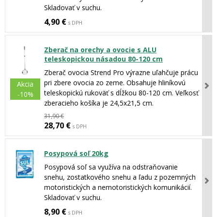
Skladovať v suchu.
4,90 €
s DPH
Zberač na orechy a ovocie s ALU
teleskopickou násadou 80-120 cm
Zberač ovocia Strend Pro výrazne uľahčuje prácu
pri zbere ovocia zo zeme. Obsahuje hliníkovú
Akcia
teleskopickú rukoväť s dĺžkou 80-120 cm. Veľkosť
-10%
zberacieho košíka je 24,5x21,5 cm.
31,90 €
28,70 €
s DPH
Posypová soľ 20kg
Posypová soľ sa využíva na odstraňovanie
snehu, zostatkového snehu a ľadu z pozemných
motoristických a nemotoristických komunikácií.
Skladovať v suchu.
8,90 €
s DPH