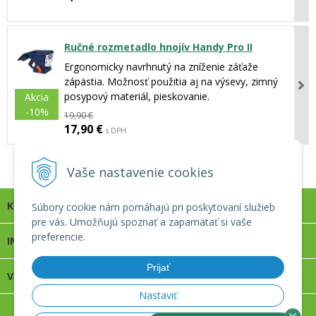
Ručné rozmetadlo hnojív Handy Pro II
Ergonomicky navrhnutý na zníženie záťaže
zápästia. Možnosť použitia aj na výsevy, zimný
posypový materiál, pieskovanie.
Akcia
-10%
19,90 €
17,90 €
s DPH
1
2
Vaše nastavenie cookies
KONTAKT
Súbory cookie nám pomáhajú pri poskytovaní služieb
pre vás. Umožňujú spoznať a zapamätať si vaše
preferencie.
INFOLINKA
Prijať
VŠETKO O NÁKUPE
Nastaviť