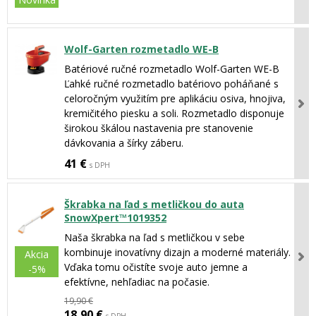
Wolf-Garten rozmetadlo WE-B
Batériové ručné rozmetadlo Wolf-Garten WE-B
Ľahké ručné rozmetadlo batériovo poháňané s
celoročným využitím pre aplikáciu osiva, hnojiva,
kremičitého piesku a soli. Rozmetadlo disponuje
širokou škálou nastavenia pre stanovenie
dávkovania a šírky záberu.
41 €
s DPH
Škrabka na ľad s metličkou do auta
SnowXpert™1019352
Naša škrabka na ľad s metličkou v sebe
kombinuje inovatívny dizajn a moderné materiály.
Akcia
Vďaka tomu očistíte svoje auto jemne a
-5%
efektívne, nehľadiac na počasie.
19,90 €
18,90 €