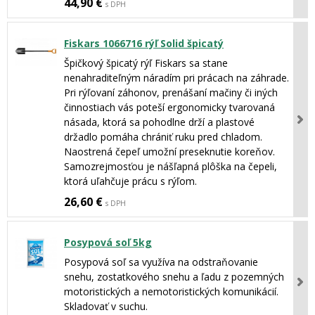
44,90 €
s DPH
Fiskars 1066716 rýľ Solid špicatý
Špičkový špicatý rýľ Fiskars sa stane
nenahraditeľným náradím pri prácach na záhrade.
Pri rýľovaní záhonov, prenášaní mačiny či iných
činnostiach vás poteší ergonomicky tvarovaná
násada, ktorá sa pohodlne drží a plastové
držadlo pomáha chrániť ruku pred chladom.
Naostrená čepeľ umožní preseknutie koreňov.
Samozrejmosťou je nášľapná plôška na čepeli,
ktorá uľahčuje prácu s rýľom.
26,60 €
s DPH
Posypová soľ 5kg
Posypová soľ sa využíva na odstraňovanie
snehu, zostatkového snehu a ľadu z pozemných
motoristických a nemotoristických komunikácií.
Skladovať v suchu.