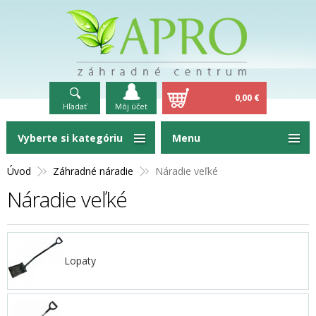
0,00 €
Hľadať
Môj účet
Vyberte si kategóriu
Menu
Úvod
Záhradné náradie
Náradie veľké
Náradie veľké
Lopaty