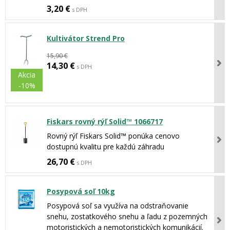
3,20 €
s DPH
Kultivátor Strend Pro
15,90 €
14,30 €
s DPH
Akcia
-10%
Fiskars rovný rýľ Solid™ 1066717
Rovný rýľ Fiskars Solid™ ponúka cenovo
dostupnú kvalitu pre každú záhradu
26,70 €
s DPH
Posypová soľ 10kg
Posypová soľ sa využíva na odstraňovanie
snehu, zostatkového snehu a ľadu z pozemných
motoristických a nemotoristických komunikácií.