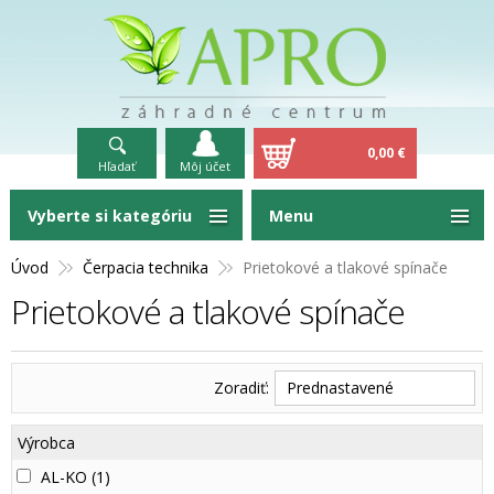
0,00 €
Hľadať
Môj účet
Vyberte si kategóriu
Menu
Úvod
Čerpacia technika
Prietokové a tlakové spínače
Prietokové a tlakové spínače
Zoradiť:
Prednastavené
Výrobca
AL-KO
(1)