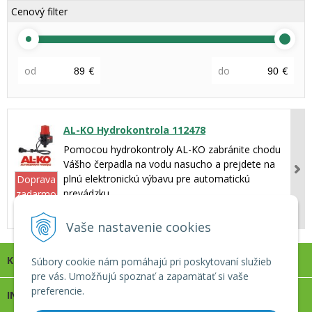
Cenový filter
od
€
do
€
AL-KO Hydrokontrola 112478
Pomocou hydrokontroly AL-KO zabránite chodu
Vášho čerpadla na vodu nasucho a prejdete na
plnú elektronickú výbavu pre automatickú
Doprava
prevádzku.
zadarmo
89,90 €
s DPH
Vaše nastavenie cookies
KONTAKT
Súbory cookie nám pomáhajú pri poskytovaní služieb
pre vás. Umožňujú spoznať a zapamätať si vaše
preferencie.
INFOLINKA