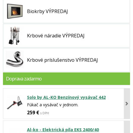
Biokrby VÝPREDAJ
Krbové náradie VÝPREDAJ
Krbové príslušenstvo VÝPREDAJ
Doprava zadarmo
Solo by AL-KO Benzínový vysávač 442
Fúkač a vysávač v jednom.
259 €
s DPH
Al-ko - Elektrická píla EKS 2400/40