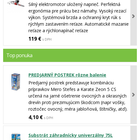
Silný elektromotor uložený naprieč. Perfektná
ergonómia pre prácu bez námahy. Vysoký rezací
výkon. Systémová brzda a ochranný kryt rúk s
rýchlym zastavením reťaze. Automatické mazanie
reťaze a rýchlonapínač reťaze
119 €
s DPH
Top ponuka
PREDJARNÝ POSTREK rôzne balenie
Predjarný postrek predstavuje kombináciu
prípravkov Mero Stefes a Karate Zeon 5 CS
určená na jarné ošetrenie ovocných a okrasných
drevín proti prezimujúcim škodcom (napr vošky,
roztočec ovocný, méra jabloňová, štítničky, atď).
4,10 €
s DPH
Substrát záhradnícky univerzálny 75L