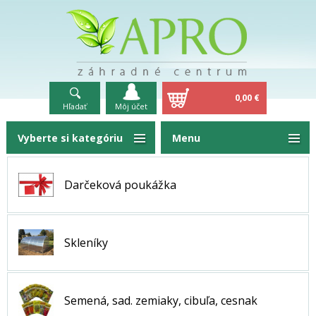
0,00 €
Hľadať
Môj účet
Vyberte si kategóriu
Menu
Darčeková poukážka
Skleníky
Semená, sad. zemiaky, cibuľa, cesnak