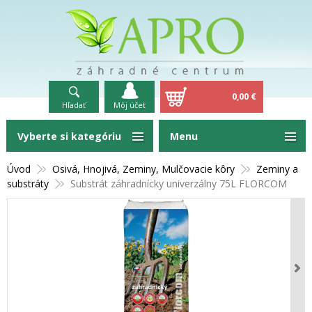
0,00 €
Hľadať
Môj účet
Vyberte si kategóriu
Menu
Úvod
Osivá, Hnojivá, Zeminy, Mulčovacie kôry
Zeminy a
substráty
Substrát záhradnícky univerzálny 75L FLORCOM