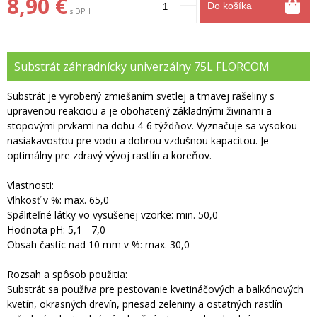
8,90 €
Do košíka
s DPH
-
Substrát záhradnícky univerzálny 75L FLORCOM
Substrát je vyrobený zmiešaním svetlej a tmavej rašeliny s
upravenou reakciou a je obohatený základnými živinami a
stopovými prvkami na dobu 4-6 týždňov. Vyznačuje sa vysokou
nasiakavosťou pre vodu a dobrou vzdušnou kapacitou. Je
optimálny pre zdravý vývoj rastlín a koreňov.
Vlastnosti:
Vlhkosť v %: max. 65,0
Spáliteľné látky vo vysušenej vzorke: min. 50,0
Hodnota pH: 5,1 - 7,0
Obsah častíc nad 10 mm v %: max. 30,0
Rozsah a spôsob použitia:
Substrát sa používa pre pestovanie kvetináčových a balkónových
kvetín, okrasných drevín, priesad zeleniny a ostatných rastlín