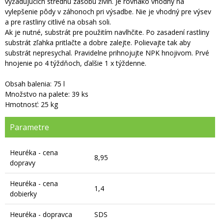
vyžadujúcich strednú zásobu živín. Je rovnako vhodný na
vylepšenie pôdy v záhonoch pri výsadbe. Nie je vhodný pre výsev
a pre rastliny citlivé na obsah soli.
Ak je nutné, substrát pre použitím navlhčite. Po zasadení rastliny
substrát zľahka pritlačte a dobre zalejte. Polievajte tak aby
substrát nepresychal. Pravidelne prihnojujte NPK hnojivom. Prvé
hnojenie po 4 týždňoch, ďalšie 1 x týždenne.
Obsah balenia: 75 l
Množstvo na palete: 39 ks
Hmotnosť: 25 kg
Parametre
Heuréka - cena
8,95
dopravy
Heuréka - cena
1,4
dobierky
Heuréka - dopravca
SDS