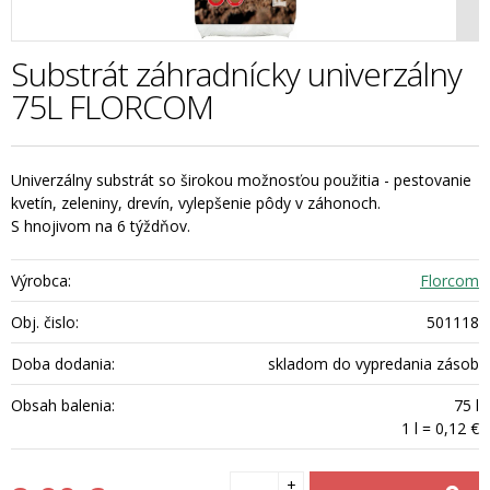
Substrát záhradnícky univerzálny
75L FLORCOM
Univerzálny substrát so širokou možnosťou použitia - pestovanie
kvetín, zeleniny, drevín, vylepšenie pôdy v záhonoch.
S hnojivom na 6 týždňov.
Výrobca:
Florcom
Obj. čislo:
501118
Doba dodania:
skladom do vypredania zásob
Obsah balenia:
75 l
1 l = 0,12 €
+