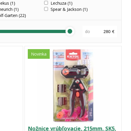
nekus
(1)
Lechuza
(1)
ORT, s.r.o.
heurich
(1)
(4)
Spear & Jackson
(1)
lf-Garten
(22)
do
€
Novinka
Nožnice vrúbľovacie, 215mm, SK5,