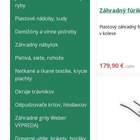
ryby
Záhradný fúri
Plastové nádoby, sudy
Plastový záhradný f
Demižóny a vínne potreby
v kolese
Záhradný nábytok
Pletivá, siete, rohože
179,90 €
s DPH
Netkané a tkané textílie, krycie
plachty
Okraje trávnikov
Odpudzovače krtov, hlodavcov
Záhradné grily Weber
VÝPREDAJ
Drevené uhlie, brikety, horáky