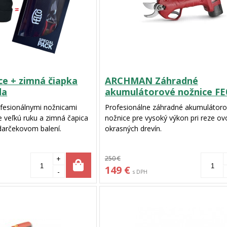
ce + zimná čiapka
ARCHMAN Záhradné
da
akumulátorové nožnice FE
ofesionálnymi nožnicami
Profesionálne záhradné akumulátor
 veľkú ruku a zimná čapica
nožnice pre vysoký výkon pri reze o
darčekovom balení.
okrasných drevín.
+
250 €
149 €
-
s DPH