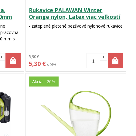
a,
Rukavice PALAWAN Winter
50mm
Orange nylon, Latex viac veľkostí
nne
- zateplené pletené bezšvové nylonové rukavice
 pracovná
850 mm s
+
5,90 €
+
5,30 €
-
-
s DPH
Akcia
-20%