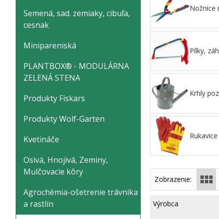
Nožnice n
Semená, sad. zemiaky, cibuľa,
cesnak
Minipareniská
Pílky, z
PLANTBOX® - MODULÁRNA
ZELENÁ STENA
Krhly po
Produkty Fiskars
Produkty Wolf-Garten
Rukavice
Kvetináče
Osivá, Hnojivá, Zeminy,
Mulčovacie kôry
Zobrazenie:
Agrochémia-ošetrenie trávnika
a rastlín
Výrobca