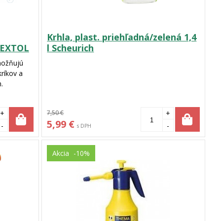
Krhla, plast. priehľadná/zelená 1,4
 EXTOL
l Scheurich
možňujú
kríkov a
.
+
7,50 €
+
5,99 €
-
-
s DPH
Akcia
-10%