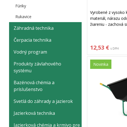
Fúriky
Vyrobené z vysoko kv
Rukavice
materiál, nárazu odo
žiareniu - zachová s
Záhradná technika
vystavení slnku. V
interiéru. Možno ho 
Čerpacia technika
12,53 €
s DPH
Vodný program
Produkty závlahového
Novinka
systému
Bazénová chémia a
príslušenstvo
Svetlá do záhrady a jazierok
Jazierková technika
Jazierková chémia a krmivo pre