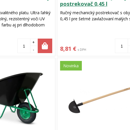
postrekovač 0,45 l
alitného platu. Ultra ľahký
Ručný mechanický postrekovač s o
lný, rezistentný voči UV
0,45 l pre šetrné zavlažovaní malých 
i farbu aj pri dlhodobom
hodný predovšetkým do
však použiť aj v exteriéry.
+
8,81 €
-
s DPH
Novinka