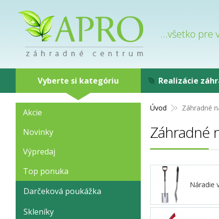
...všetko pre
Vyberte si kategóriu
Realizácie záh
Úvod
Záhradné n
Akcie
Záhradné n
Novinky
Výpredaj
Top ponuka
Náradie 
Darčeková poukážka
Skleníky