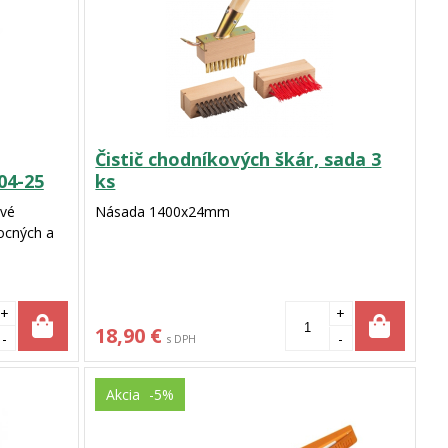
Čistič chodníkových škár, sada 3
04-25
ks
ové
Násada 1400x24mm
vocných a
+
+
18,90 €
-
-
s DPH
Akcia
-5%