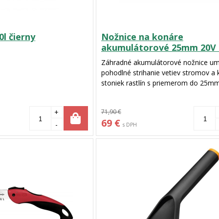
l čierny
Nožnice na konáre
akumulátorové 25mm 20V
CRAF
Záhradné akumulátorové nožnice u
pohodlné strihanie vetiev stromov a 
stoniek rastlín s priemerom do 25mm
+
71,90 €
69 €
-
s DPH