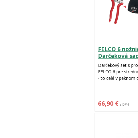
FELCO 6 nožni
Darčeková sa
Darčekový set s pr
FELCO 6 pre stredne
- to celé v peknom 
66,90 €
s DPH