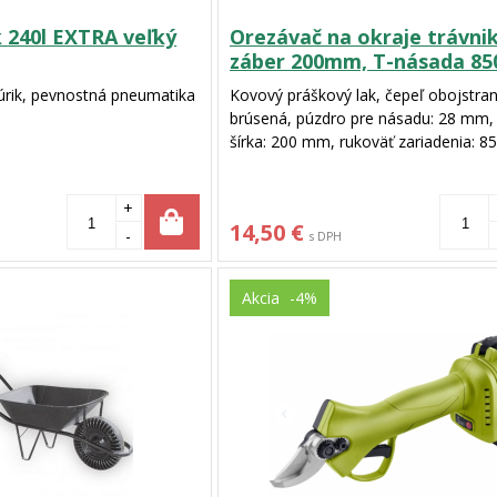
k 240l EXTRA veľký
Orezávač na okraje trávnik
záber 200mm, T-násada 8
úrik, pevnostná pneumatika
Kovový práškový lak, čepeľ obojstra
brúsená, púzdro pre násadu: 28 mm,
šírka: 200 mm, rukoväť zariadenia: 
násadou T, FSC® 100%
+
14,50 €
-
s DPH
Akcia
-4%