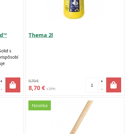
id™
Thema 2l
olid s
prispôsobí
uje
l. Táto
raktívna a
+
9,70 €
+
8,70 €
-
-
s DPH
Novinka