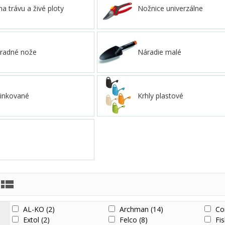
a trávu a živé ploty
Nožnice univerzálne
áhradné nože
Náradie malé
zinkované
Krhly plastové
AL-KO
(2)
Archman
(14)
Co
Extol
(2)
Felco
(8)
Fi