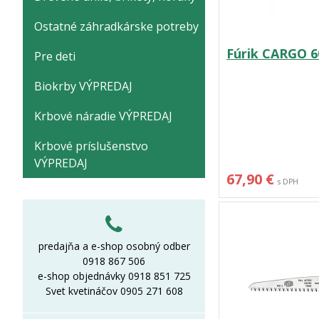
Ostatné záhradkárske potreby
Fúrik CARGO 60
Pre deti
Biokrby VÝPREDAJ
Krbové náradie VÝPREDAJ
Krbové príslušenstvo
VÝPREDAJ
67,90 €
s DPH
predajňa a e-shop osobný odber
0918 867 506
e-shop objednávky 0918 851 725
Svet kvetináčov 0905 271 608