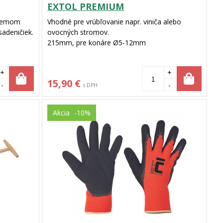
EXTOL PREMIUM
bjemom
Vhodné pre vrúbľovanie napr. viniča alebo
sadeničiek.
ovocných stromov.
215mm, pre konáre Ø5-12mm
+
+
15,90 €
-
-
s DPH
Akcia
-10%