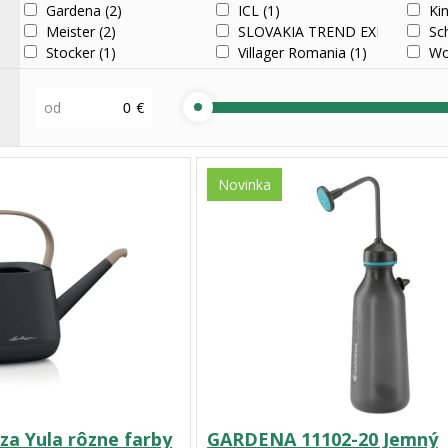
Gardena
(2)
ICL
(1)
Ki
Meister
(2)
SLOVAKIA TREND EXPORT - IMP
Sc
Stocker
(1)
Villager Romania
(1)
Wo
od
€
Novinka
za Yula rôzne farby
GARDENA 11102-20 Jemný