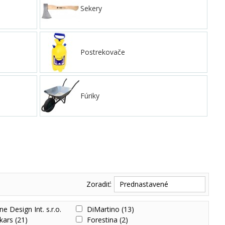
Sekery
Postrekovače
Fúriky
Zoradiť:
Prednastavené
ne Design Int. s.r.o.
(2)
DiMartino
(13)
skars
(21)
Forestina
(2)