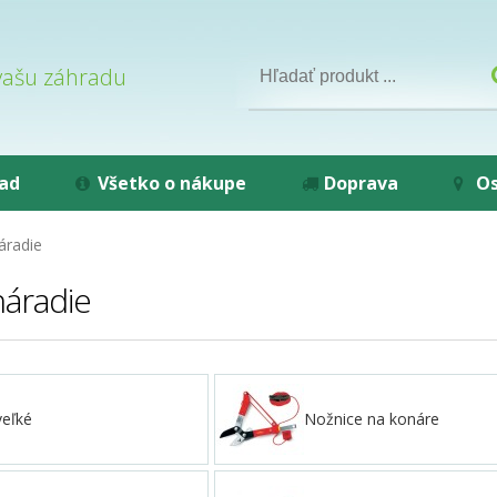
 vašu záhradu
rad
Všetko o nákupe
Doprava
Os
áradie
áradie
veľké
Nožnice na konáre