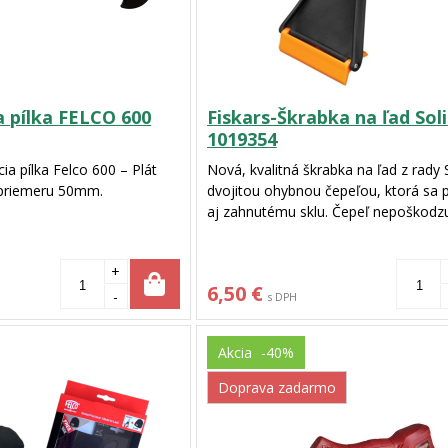
a pílka FELCO 600
Fiskars-Škrabka na ľad Sol
1019354
ia pílka Felco 600 – Plát
Nová, kvalitná škrabka na ľad z rady S
 priemeru 50mm.
dvojitou ohybnou čepeľou, ktorá sa 
aj zahnutému sklu. Čepeľ nepoškodz
ochrannú vrstvu automobilových skie
škrabka je ergonomická, esteticky at
+
je vyrobená z ľahkého materiálu.
6,50 €
-
s DPH
Akcia
-40%
Doprava zadarmo