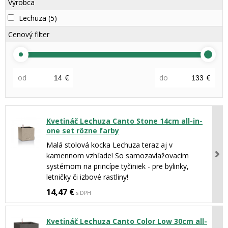
Výrobca
Lechuza
(5)
Cenový filter
od
€
do
€
Kvetináč Lechuza Canto Stone 14cm all-in-
one set rôzne farby
Malá stolová kocka Lechuza teraz aj v
kamennom vzhľade! So samozavlažovacím
systémom na princípe tyčiniek - pre bylinky,
letničky či izbové rastliny!
14,47 €
s DPH
Kvetináč Lechuza Canto Color Low 30cm all-