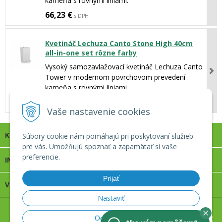
kameňa s rovnými líniami.
66,23 €
s DPH
Kvetináč Lechuza Canto Stone High 40cm
all-in-one set rôzne farby
Vysoký samozavlažovací kvetináč Lechuza Canto
Tower v modernom povrchovom prevedení
kameňa s rovnými líniami.
132,48 €
s DPH
Vaše nastavenie cookies
KONTAKT
Súbory cookie nám pomáhajú pri poskytovaní služieb
pre vás. Umožňujú spoznať a zapamätať si vaše
preferencie.
INFOLINKA
Prijať
VŠETKO O NÁKUPE
Nastaviť
© 2026 Apro záhradné centrum s.r.o. •
tvorba eshopu cez
Odmietnuť