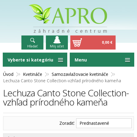
0,00 €
Hľadať
Môj účet
Vyberte si kategóriu
Menu
Úvod
Kvetináče
Samozavlažovacie kvetináče
Lechuza Canto Stone Collection-vzhľad prírodného kameňa
Lechuza Canto Stone Collection-
vzhľad prírodného kameňa
Zoradiť:
Prednastavené