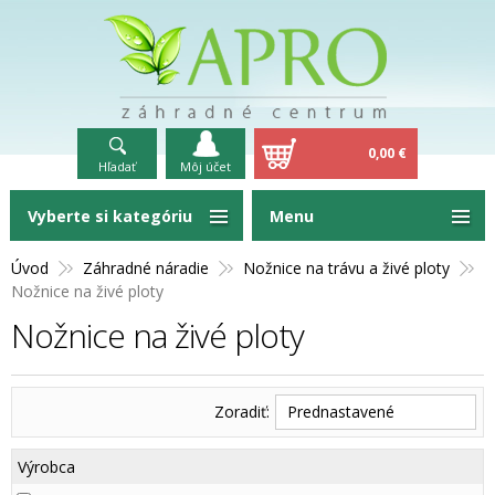
0,00 €
Hľadať
Môj účet
Vyberte si kategóriu
Menu
Úvod
Záhradné náradie
Nožnice na trávu a živé ploty
Nožnice na živé ploty
Nožnice na živé ploty
Zoradiť:
Prednastavené
Výrobca