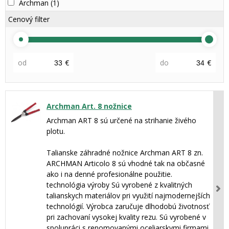
Archman
(1)
Cenový filter
od
€
do
€
Archman Art. 8 nožnice
Archman ART 8 sú určené na strihanie živého
plotu.
Talianske záhradné nožnice Archman ART 8 zn.
ARCHMAN Articolo 8 sú vhodné tak na občasné
ako i na denné profesionálne použitie.
technológia výroby Sú vyrobené z kvalitných
talianskych materiálov pri využití najmodernejších
technológií. Výrobca zaručuje dlhodobú životnosť
pri zachovaní vysokej kvality rezu. Sú vyrobené v
spolupráci s renomovanými oceliarskymi firmami