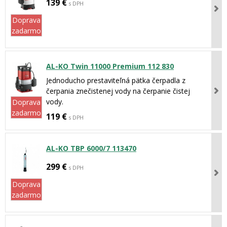
139 €
s DPH
Doprava
zadarmo
AL-KO Twin 11000 Premium 112 830
Jednoducho prestaviteľná pätka čerpadla z
čerpania znečistenej vody na čerpanie čistej
vody.
Doprava
zadarmo
119 €
s DPH
AL-KO TBP 6000/7 113470
299 €
s DPH
Doprava
zadarmo