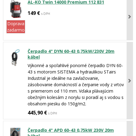
AL-KO Twin 14000 Premium 112 831
149 €
s DPH
Doprava
zadarmo
Čerpadlo 4" DYN 60-43 0,75kW/230V 20m
kábel
Výkonné a spoľahlivé ponorné čerpadlo DYN 60-
43 s motorom SISTEMA a hydraulikou STairs
Industrial je ideálne na zavlažovanie,
zásobovanie domácností a čerpanie vody z vrtov
s priemerom od 110 mm. Vďaka plávajúcim
obežným kolesám z norylu si poradí aj s vodou s
obsahom piesku do 150g/m2.
445,90 €
s DPH
Čerpadlo 4" APD 60-43 0,75kW 230V 20m
kábel