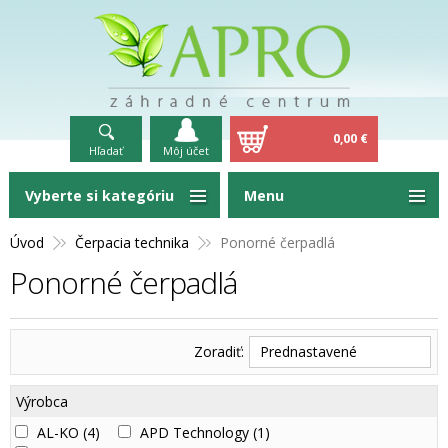
0,00 €
Hľadať
Môj účet
Vyberte si kategóriu
Menu
Úvod
Čerpacia technika
Ponorné čerpadlá
Ponorné čerpadlá
Zoradiť:
Prednastavené
Výrobca
AL-KO
(4)
APD Technology
(1)