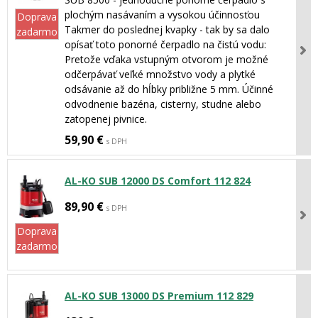
plochým nasávaním a vysokou účinnosťou
Doprava
Takmer do poslednej kvapky - tak by sa dalo
zadarmo
opísať toto ponorné čerpadlo na čistú vodu:
Pretože vďaka vstupným otvorom je možné
odčerpávať veľké množstvo vody a plytké
odsávanie až do hĺbky približne 5 mm. Účinné
odvodnenie bazéna, cisterny, studne alebo
zatopenej pivnice.
59,90 €
s DPH
AL-KO SUB 12000 DS Comfort 112 824
89,90 €
s DPH
Doprava
zadarmo
AL-KO SUB 13000 DS Premium 112 829