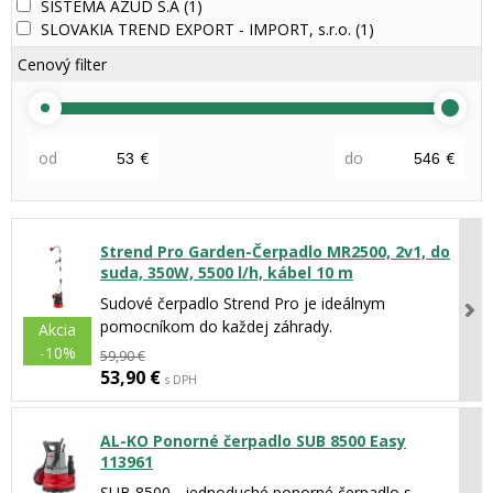
SISTEMA AZUD S.A
(1)
SLOVAKIA TREND EXPORT - IMPORT, s.r.o.
(1)
Cenový filter
od
€
do
€
Strend Pro Garden-Čerpadlo MR2500, 2v1, do
suda, 350W, 5500 l/h, kábel 10 m
Sudové čerpadlo Strend Pro je ideálnym
pomocníkom do každej záhrady.
Akcia
-10%
59,90 €
53,90 €
s DPH
AL-KO Ponorné čerpadlo SUB 8500 Easy
113961
SUB 8500 - jednoduché ponorné čerpadlo s