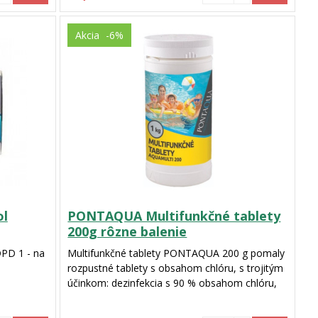
Akcia
-6%
ol
PONTAQUA Multifunkčné tablety
200g rôzne balenie
DPD 1 - na
Multifunkčné tablety PONTAQUA 200 g pomaly
rozpustné tablety s obsahom chlóru, s trojitým
účinkom: dezinfekcia s 90 % obsahom chlóru,
prevencia proti riasam a stabilizácia chlóru proti
UV žiareniu.