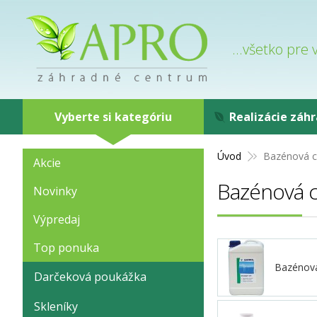
...všetko pre
Vyberte si kategóriu
Realizácie záh
Úvod
Bazénová c
Akcie
Bazénová 
Novinky
Výpredaj
Top ponuka
Bazénová
Darčeková poukážka
Skleníky