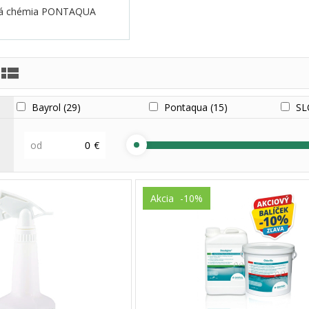
á chémia PONTAQUA
Bayrol
(29)
Pontaqua
(15)
SL
od
€
Akcia
-10%