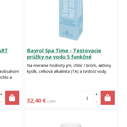
ART
Bayrol Spa Time - Testovacie
prúžky na vodu 5 funkčné
Na meranie hodnoty pH, chlór / bróm, aktívny
6 %obsahom
kyslík, celková alkalinita (TA) a tvrdosť vody.
ýchlo a
+
+
32,40 €
-
-
s DPH