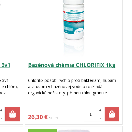
 3v1
Bazénová chémia CHLORIFIX 1kg
o 3v1
Chlorifix pôsobí rýchlo proti baktériám, hubám
ie chlóru,
a vírusom v bazénovej vode a rozkladá
 bez
organické nečistoty. pH neutrálne granule
Chlorifix neobsahujú kalcium, nezanechávajú
usadeniny ani nezanášajú filtre.
+
+
26,30 €
-
-
s DPH