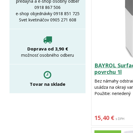
predajňa a e-shop osobný odber
0918 867 506
e-shop objednávky 0918 851 725
Svet kvetináčov 0905 271 608
Doprava od 3,90 €
možnosť osobného odberu
BAYROL Surfac
povrchu 1l
Bez námahy odstraňu
Tovar na sklade
usádza na okraji va
Použitie: neriedený
Balenie: 1L
15,40 €
s DPH