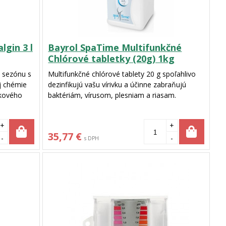
lgin 3 l
Bayrol SpaTime Multifunkčné
Chlórové tabletky (20g) 1kg
ú sezónu s
Multifunkčné chlórové tablety 20 g spoľahlivo
j chémie
dezinfikujú vašu vírivku a účinne zabraňujú
okového
baktériám, vírusom, plesniam a riasam.
ezpečí
ií. Teraz
+
+
s
35,77 €
-
-
s DPH