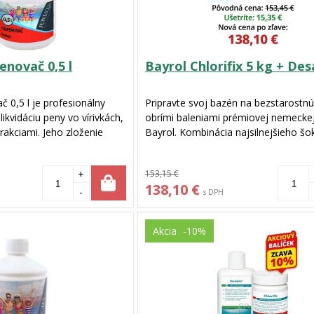
novač 0,5 l
Bayrol Chlorifix 5 kg + Desa
0,5 l je profesionálny
Pripravte svoj bazén na bezstarostn
likvidáciu peny vo vírivkách,
obrími baleniami prémiovej nemecke
rakciami. Jeho zloženie
Bayrol. Kombinácia najsilnejšieho š
a penu spôsobenú
chlóru a vysokoúčinného algicídu zab
avkami a umožňuje
krištáľovo čistú vodu bez rias a baktér
+
153,15 €
ívanie vírivky bez nutnosti
vo výhodnom celosezónnom balíčku 
138,10 €
 sa jednoducho postrekom
okamžitou zľavou 10 %.
-
s DPH
adinu, čím okamžite
ody.
Akcia
-10%