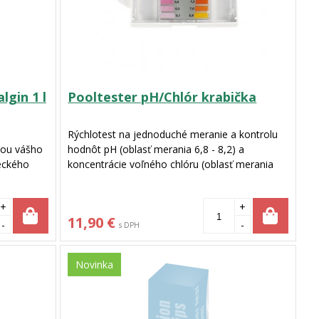
lgin 1 l
Pooltester pH/Chlór krabička
Rýchlotest na jednoduché meranie a kontrolu
tou vášho
hodnôt pH (oblasť merania 6,8 - 8,2) a
eckého
koncentrácie voľného chlóru (oblasť merania
ého chlóru
0,1 - 3 mg/l) . Súčasťou balenia je 20ks
bezpečí
testovacích tabliet na ph a 20ks testovacích
+
+
u. Teraz
tabliet na chlór.
11,90 €
.
-
-
s DPH
Novinka