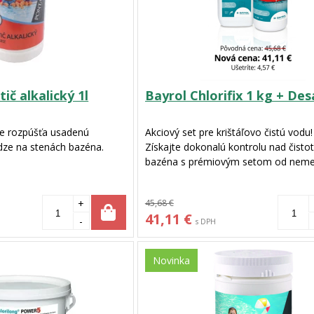
ič alkalický 1l
Bayrol Chlorifix 1 kg + Desa
nne rozpúšťa usadenú
Akciový set pre krištáľovo čistú vodu!
dze na stenách bazéna.
Získajte dokonalú kontrolu nad čisto
bazéna s prémiovým setom od nem
špecialistu Bayrol. Kombinácia šokov
a účinného prípravku proti riasam za
+
45,68 €
rýchlu dezinfekciu a dlhodobú ochran
41,11 €
vo výhodnom balíčku so zľavou 10 %
-
s DPH
Novinka