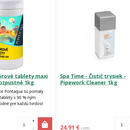
rové tablety maxi
Spa Time - Čistič trysiek -
ozpustné 1kg
Pipework Cleaner 1kg
axi Pontaqua sú pomaly
 tablety s 90 %-ným
odné pre každú tvrdosť
+
24,91 €
-
s DPH