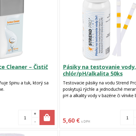
e Cleaner – Čistič
Pásiky na testovanie vody,
chlór/pH/alkalita 50ks
je špinu a tuk, ktorý sa
Testovacie pásiky na vodu Strend Pr
ne.
poskytujú rýchle a jednoduché meran
pH a alkality vody v bazéne či vírivke
potreby zložitého vybavenia.
+
5,60 €
-
s DPH