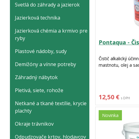
Svetlá do záhrady a jazierok
Jazierková technika
Jazierková chémia a krmivo pre
ryby
Pontaqua - Čist
Plastové nádoby, sudy
Čistič alkalický úči
Demižóny a vínne potreby
mastnotu, olej a sa
Záhradný nábytok
Pletivá, siete, rohože
12,50 €
s DPH
Netkané a tkané textílie, krycie
plachty
Novinka
Okraje trávnikov
Odpudzovače krtov, hlodavcov