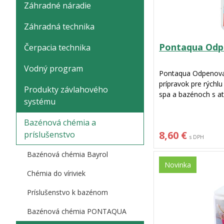
Záhradné náradie
Záhradná technika
Pontaqua Odpe
Čerpacia technika
Vodný program
Pontaqua Odpenovač 
prípravok pre rýchlu 
Produkty závlahového
spa a bazénoch s at
systému
okamžite reaguje n
kozmetickými prípr
Bazénová chémia a
okamžité ďalšie použ
8,60 €
príslušenstvo
odstávky. Aplikuje
s DPH
priamo na penivú hl
Bazénová chémia Bayrol
obnovuje estetiku v
Novinka
Chémia do víriviek
Príslušenstvo k bazénom
Bazénová chémia PONTAQUA