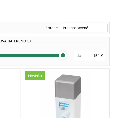
Zoradiť:
Prednastavené
OVAKIA TREND EXPORT - IMPORT, s.r.o.
(4)
do
€
Novinka