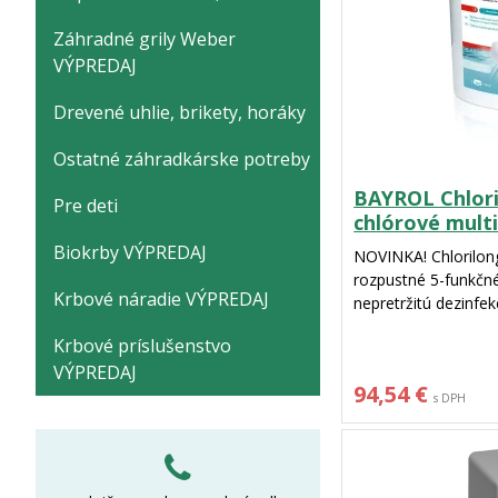
Záhradné grily Weber
VÝPREDAJ
Drevené uhlie, brikety, horáky
Ostatné záhradkárske potreby
BAYROL Chlori
Pre deti
chlórové mult
tablety
Biokrby VÝPREDAJ
NOVINKA! Chlorilon
rozpustné 5-funkčné
Krbové náradie VÝPREDAJ
nepretržitú dezinfek
hmotnosťou 5 kg o
Krbové príslušenstvo
tabliet.
VÝPREDAJ
Multifunkčné chlóro
94,54 €
chlórovanie vody. M
s DPH
starostlivosť o vodu
oblastiach: `