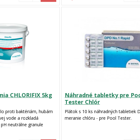
mia CHLORIFIX 5kg
Náhradné tabletky pre Po
Tester Chlór
chlo proti baktériám, hubám
Plátok s 10 ks náhradných tabletiek 
vej vode a rozkladá
meranie chlóru - pre Pool Tester.
. pH neutrálne granule
ú kalcium, nezanechávajú
šajú filtre.