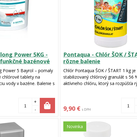
long Power 5KG -
Pontaqua - Chlór ŠOK / ŠT
ifunkčné bazénové
rôzne balenie
g Power 5 Bayrol – pomaly
Chlór Pontaqua ŠOK / ŠTART 1 kg je
 chlórové tablety na
stabilizovaný chlórový granulát s 5
ciu vody v bazéne. Balenie s
aktívneho chlóru, ktorý sa rozpúšťa r
bsahuje 20 250 gramových
bez unikania vedľajších produktov.
+
vé tablety na predĺžené
9,90 €
oderné tablety poskytujú
-
s DPH
 v piatich kľúčových
Novinka