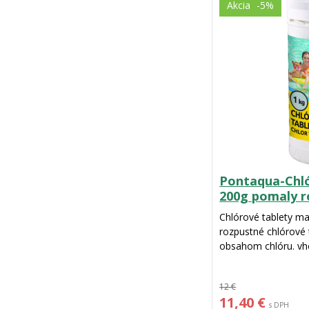
Akcia
-5%
Pontaqua-Chló
200g pomaly r
Chlórové tablety m
rozpustné chlórové
obsahom chlóru. vh
vody.
12 €
11,40 €
s DPH