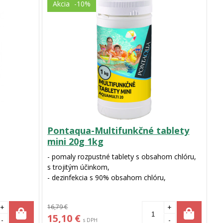
Akcia
-10%
Pontaqua-Multifunkčné tablety
mini 20g 1kg
- pomaly rozpustné tablety s obsahom chlóru,
s trojitým účinkom,
- dezinfekcia s 90% obsahom chlóru,
- prevencia proti riasam,
- stabilizácia chlóru proti UV žiareniu
+
16,79 €
+
15,10 €
-
-
s DPH