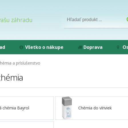
 vašu záhradu
rad
Všetko o nákupe
Doprava
Os
hémia a príslušenstvo
chémia
 chémia Bayrol
Chémia do víriviek