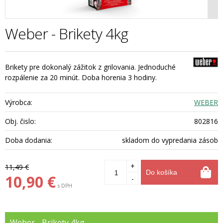
Weber - Brikety 4kg
Brikety pre dokonalý zážitok z grilovania. Jednoduché
rozpálenie za 20 minút. Doba horenia 3 hodiny.
Výrobca:
WEBER
Obj. čislo:
802816
Doba dodania:
skladom do vypredania zásob
+
11,49 €
Do košíka
10,90 €
-
s DPH
Weber - Brikety 4kg