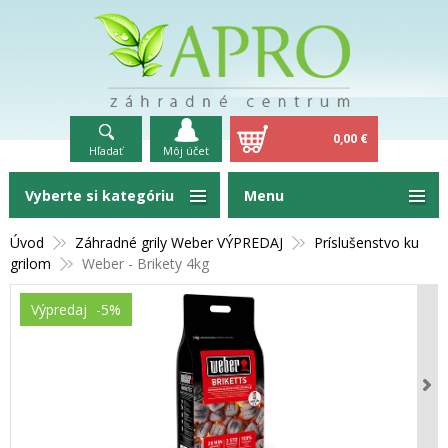
0,00 €
Hľadať
Môj účet
Vyberte si kategóriu
Menu
Úvod
Záhradné grily Weber VÝPREDAJ
Príslušenstvo ku
grilom
Weber - Brikety 4kg
Výpredaj
-5%