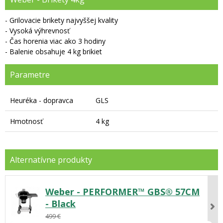
- Grilovacie brikety najvyššej kvality
- Vysoká výhrevnosť
- Čas horenia viac ako 3 hodiny
- Balenie obsahuje 4 kg brikiet
Parametre
Heuréka - dopravca
GLS
Hmotnosť
4 kg
Weber - PERFORMER™ GBS® 57CM
- Black
499 €