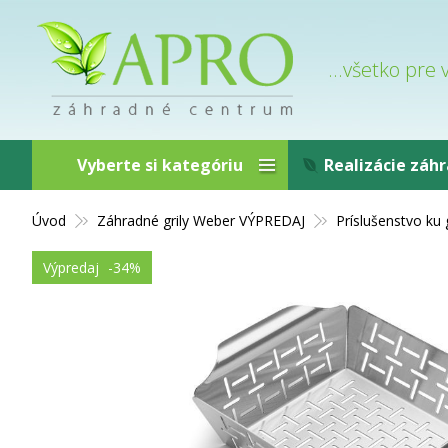
...všetko pre
Vyberte si kategóriu
Realizácie záh
Úvod
Záhradné grily Weber VÝPREDAJ
Príslušenstvo ku 
Výpredaj
-34%