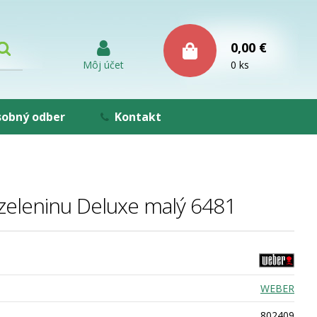
0,00 €
Môj účet
0 ks
obný odber
Kontakt
zeleninu Deluxe malý 6481
WEBER
802409