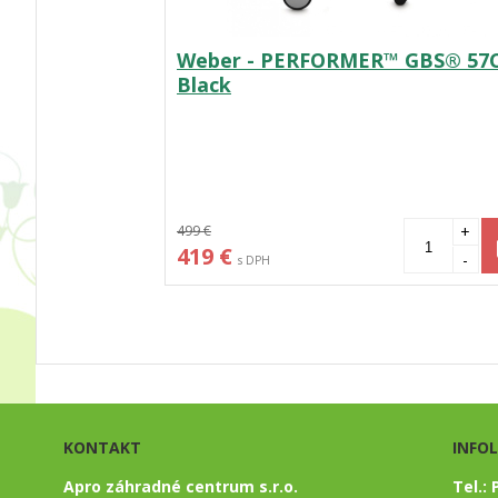
Weber - PERFORMER™ GBS® 57
Black
499 €
+
419 €
-
s DPH
KONTAKT
INFO
Apro záhradné centrum s.r.o.
Tel.: