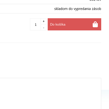
skladom do vypredania zásob
+
Do košíka
-
1