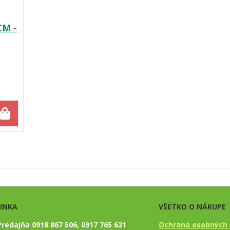
CM -
LINKA
VŠETKO O NÁKUPE
Predajňa 0918 867 506, 0917 765 621
Ochrana osobných 