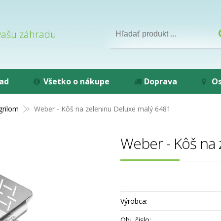
 vašu záhradu
rad
Všetko o nákupe
Doprava
Os
grilom
Weber - Kôš na zeleninu Deluxe malý 6481
Weber - Kôš na 
Výrobca:
Obj. čislo: